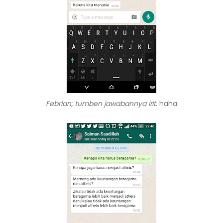
Febrian; tumben jawabannya irit
. haha