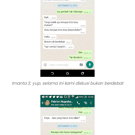
Imanta 3; yup, selama ini kami diskusi bukan berdebat