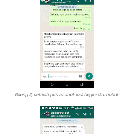
Gilang 3; setelah punya anak jadi begini dia. hahah