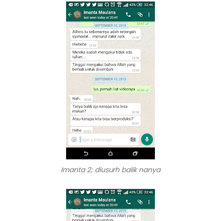
Imanta 2; diusurh balik nanya