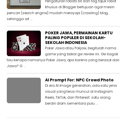
Pengaturan robots.txt dan tag tajuk robot
khusus di Blogger bertujuan agar mesin
pencari (search engine) mudah merayapi (crawling) blog,
sehingga art ...
POKER JAWA, PERMAINAN KARTU
PALING POPULER DI SEKOLAH-
SEKOLAH INDONESIA
Poker Jawa atau Pokjaw, begitulah nama
game yang bakal gw review ini. Gw kagak
tau kenapa namanya Poker Jawa, apa karena yang berasal dari
Jawa? G ...
AI Prompt For: NPC Crowd Photo
Di era AI image generation, ada satu jenis
visual yang terus muncul di Instagram
Reels, TikTok, dan Pinterest: satu orang
berdiri diam sementara pulu ...