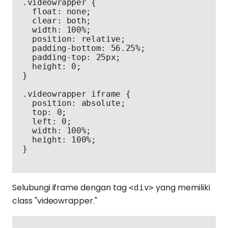
.videowrapper {

  float: none;

  clear: both;

  width: 100%;

  position: relative;

  padding-bottom: 56.25%;

  padding-top: 25px;

  height: 0;

}

.videowrapper iframe {

  position: absolute;

  top: 0;

  left: 0;

  width: 100%;

  height: 100%;

Selubungi iframe dengan tag
yang memiliki
<div>
class "videowrapper."