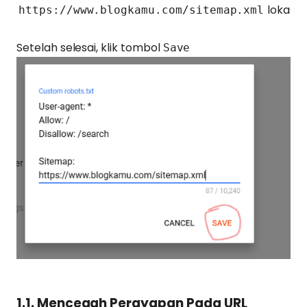
lokasi 
https://www.blogkamu.com/sitemap.xml
Setelah selesai, klik tombol
Save
1.1. Mencegah Perayapan Pada URL