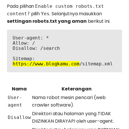
Pada pilihan
Enable custom robots.txt
pilih
. Selanjutnya masukkan
content?
Yes
settingan robots.txt yang aman
berikut ini.
User-agent: *

Allow: /

Disallow: /search

Sitemap: 
https://www.blogkamu.com
/sitemap.xml
Nama
Keterangan
Nama robot mesin pencari (web
User-
crawler software).
agent
Direktori atau halaman yang TIDAK
Disallow
DIIZINKAN DIRAYAPI oleh user-agent.