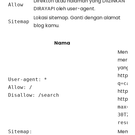
Direktori atau halaman yang DIIZINKAN
Allow
DIRAYAPI oleh user-agent.
Lokasi sitemap. Ganti dengan alamat
Sitemap
blog kamu.
Nama
Mengiz
merayap
yang me
https:
User-agent: *
q=car
Allow: /
https:
Disallow: /search
https:
max=2
30T23
resul
Member
Sitemap: