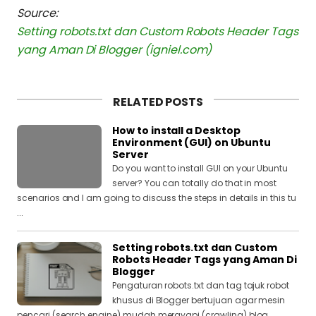
Source:
Setting robots.txt dan Custom Robots Header Tags
yang Aman Di Blogger (igniel.com)
RELATED POSTS
How to install a Desktop
Environment (GUI) on Ubuntu
Server
Do you want to install GUI on your Ubuntu
server? You can totally do that in most
scenarios and I am going to discuss the steps in details in this tu
...
Setting robots.txt dan Custom
Robots Header Tags yang Aman Di
Blogger
Pengaturan robots.txt dan tag tajuk robot
khusus di Blogger bertujuan agar mesin
pencari (search engine) mudah merayapi (crawling) blog,