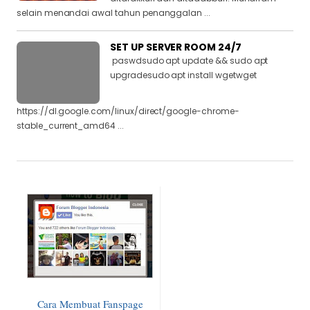
selain menandai awal tahun penanggalan ...
SET UP SERVER ROOM 24/7
paswdsudo apt update && sudo apt
upgradesudo apt install wgetwget
https://dl.google.com/linux/direct/google-chrome-
stable_current_amd64 ...
Cara Membuat Fanspage