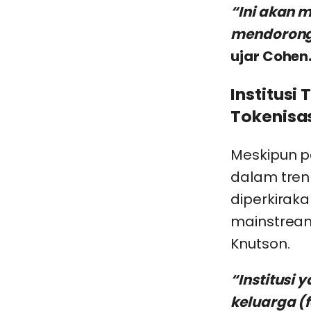
“Ini akan 
mendorong 
ujar Cohen
Institusi
Tokenisa
Meskipun p
dalam tren 
diperkiraka
mainstream,
Knutson.
“Institusi 
keluarga (