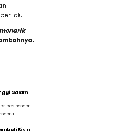
an
er lalu.
 menarik
ambahnya.
inggi dalam
rah perusahaan
endana ...
embali Bikin