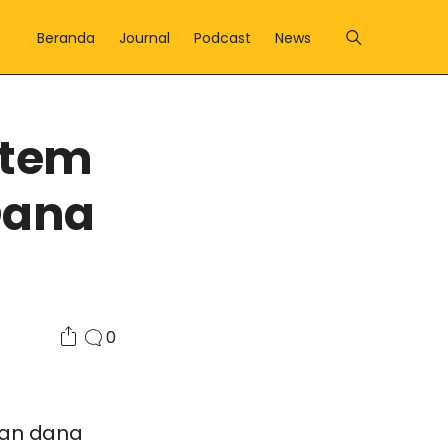
Beranda
Journal
Podcast
News
stem
Dana
0
kan dana