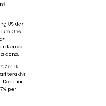
si
ng US dan
itrum One.
or
ari Komisi
sa dana.
und
milik
i terakhir,
. Dana ini
37% per