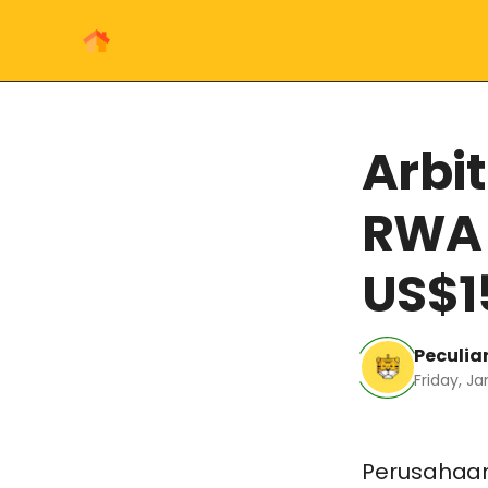
Arbi
RWA 
US$1
Peculiar
Friday, Ja
Perusahaan