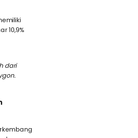
emiliki
ar 10,9%
h dari
ygon.
n
berkembang