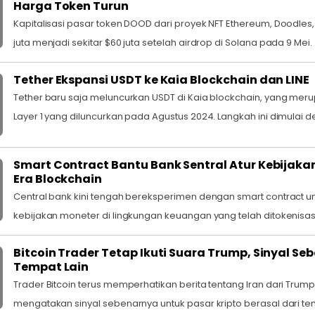
Harga Token Turun
Kapitalisasi pasar token DOOD dari proyek NFT Ethereum, Doodles, 
juta menjadi sekitar $60 juta setelah airdrop di Solana pada 9 Mei. .
Tether Ekspansi USDT ke Kaia Blockchain dan LINE
Tether baru saja meluncurkan USDT di Kaia blockchain, yang mer
Layer 1 yang diluncurkan pada Agustus 2024. Langkah ini dimulai de
Smart Contract Bantu Bank Sentral Atur Kebijaka
Era Blockchain
Central bank kini tengah bereksperimen dengan smart contract 
kebijakan moneter di lingkungan keuangan yang telah ditokenisasi
Bitcoin Trader Tetap Ikuti Suara Trump, Sinyal Se
Tempat Lain
Trader Bitcoin terus memperhatikan berita tentang Iran dari Trum
mengatakan sinyal sebenarnya untuk pasar kripto berasal dari temp