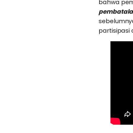
bahwa pem
pembatalan
sebelumnya
partisipasi