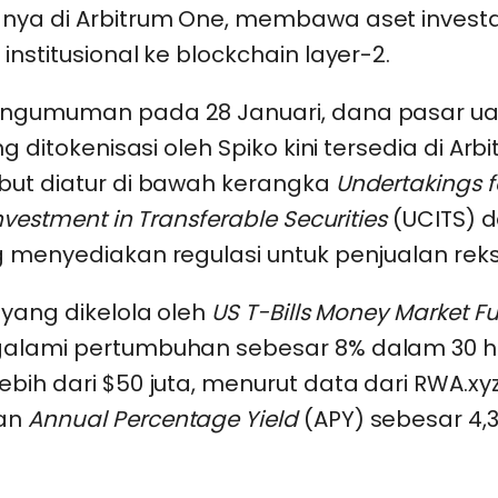
nya di Arbitrum One, membawa aset investa
institusional ke blockchain layer-2.
ngumuman pada 28 Januari, dana pasar ua
ng ditokenisasi oleh Spiko kini tersedia di Arb
but diatur di bawah kerangka
Undertakings f
nvestment in Transferable Securities
(UCITS) d
g menyediakan regulasi untuk penjualan rek
 yang dikelola oleh
US T-Bills Money Market F
alami pertumbuhan sebesar 8% dalam 30 har
bih dari $50 juta, menurut data dari RWA.xyz
an
Annual Percentage Yield
(APY) sebesar 4,