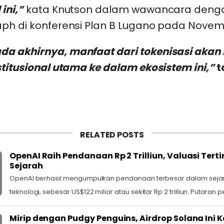
ini,”
kata Knutson dalam wawancara deng
aph di konferensi Plan B Lugano pada Novemb
a akhirnya, manfaat dari tokenisasi akan
stitusional utama ke dalam ekosistem ini,”
t
RELATED POSTS
OpenAI Raih Pendanaan Rp 2 Trilliun, Valuasi Tert
Sejarah
OpenAI berhasil mengumpulkan pendanaan terbesar dalam seja
teknologi, sebesar US$122 miliar atau sekitar Rp 2 trilliun. Putaran p
Mirip dengan Pudgy Penguins, Airdrop Solana Ini K