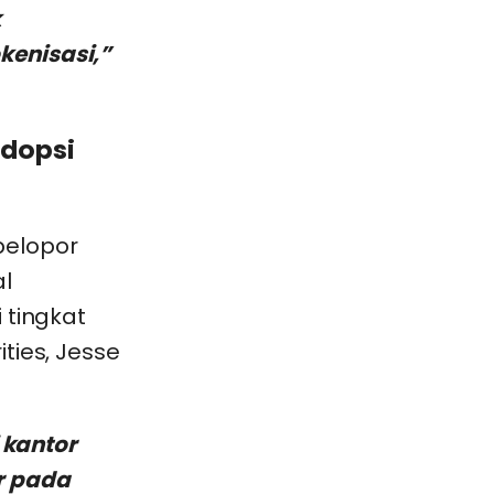
k
kenisasi,”
Adopsi
pelopor
al
 tingkat
ties, Jesse
 kantor
r pada