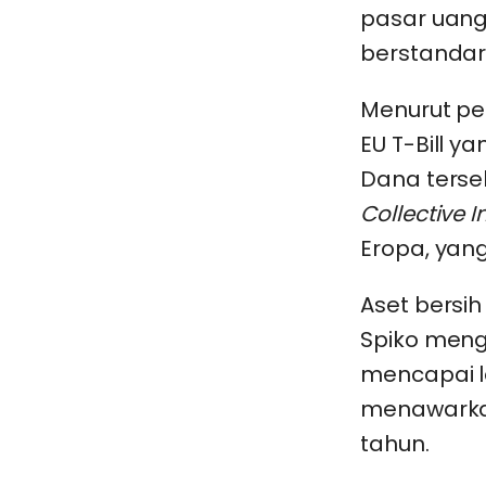
pasar uang
berstandar 
Menurut pe
EU T-Bill ya
Dana terse
Collective I
Eropa, yan
Aset bersih
Spiko meng
mencapai le
menawark
tahun.