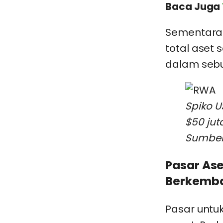
Baca Juga
Sementara 
total aset 
dalam sebul
Spiko U
$50 jut
Sumber
Pasar Ase
Berkemb
Pasar untu