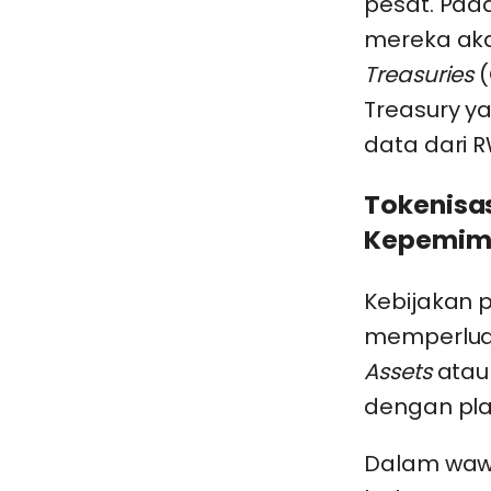
pesat. Pad
mereka ak
Treasuries
(
Treasury ya
data dari R
Tokenisa
Kepemim
Kebijakan 
memperluas
0
Assets
atau
dengan plat
Dalam waw