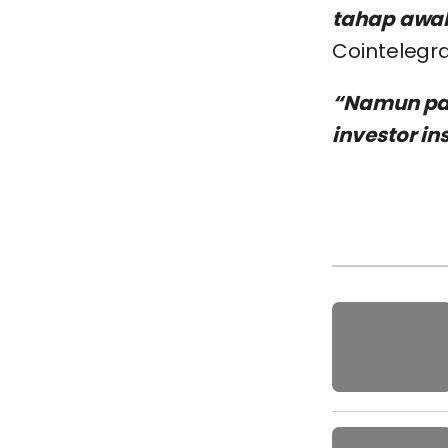
tahap awal 
Cointelegr
“Namun pad
investor in