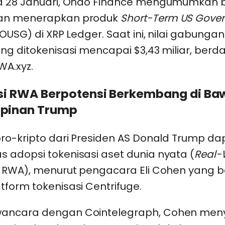
a 28 Januari, Ondo Finance mengumumkan
an menerapkan produk
Short-Term US Gove
OUSG) di XRP Ledger. Saat ini, nilai gabungan
ng ditokenisasi mencapai $3,43 miliar, berd
WA.xyz.
si RWA Berpotensi Berkembang di Ba
pinan Trump
pro-kripto dari Presiden AS Donald Trump da
 adopsi tokenisasi aset dunia nyata (
Real-
 RWA), menurut pengacara Eli Cohen yang b
form tokenisasi Centrifuge.
ancara dengan Cointelegraph, Cohen men