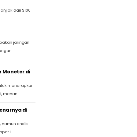
anjlok dari $100
..
upakan jaringan
ngan ...
n Moneter di
untuk menerapkan
, menan ...
benarnya di
p, namun analis
at l ...