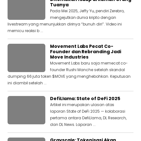
Tuanya
Pada Mei 2025, Jeffy Yu, pendiri Zerebro,
mengejutkan dunia kripto dengan
livestream yang menunjukkan dirinya “bunuh diri”. Video ini
memicu reaksi b ...
Movement Labs Pecat Co-
Founder dan Rebranding Jadi
Move Industries
Movement Labs baru saja memecat co-
founder Rushi Manche setelah skandal
dumping 66 juta token $MOVE yang menghebohkan. Keputusan
ini diambil setelah ...
DefiLlama: State of DeFi 2025
Artikel ini merupakan ulasan atas
laporan State of DeFi 2025 — kolaborasi
pertama antara DefiLlama, DL Research,
dan DL News. Laporan ...
Grayscale: Tokenisasi Akan