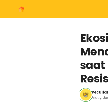
Ekos
Mena
saat
Resi
Peculiar
Friday, J