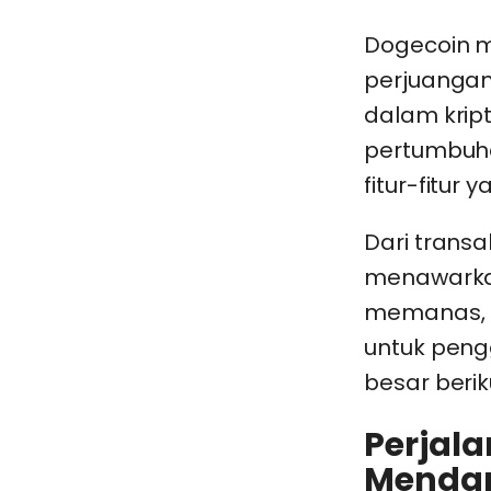
Dogecoin m
perjuangan
dalam krip
pertumbuha
fitur-fitur
Dari trans
menawarkan
memanas, d
untuk peng
besar beri
Perjala
Menda