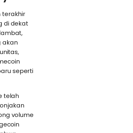
terakhir
 di dekat
elambat,
 akan
unitas,
emecoin
aru seperti
e telah
lonjakan
rong volume
ogecoin