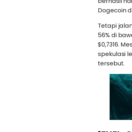
berhasil n
Dogecoin d
Tetapi jal
56% di bawa
$0,7316. M
spekulasi 
tersebut.
0