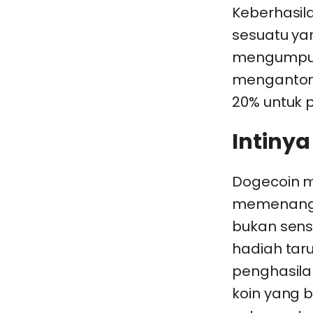
Keberhasil
sesuatu yan
mengumpulka
mengantongi
20% untuk p
Intinya
Dogecoin m
memenangka
bukan sensa
hadiah ta
penghasila
koin yang 