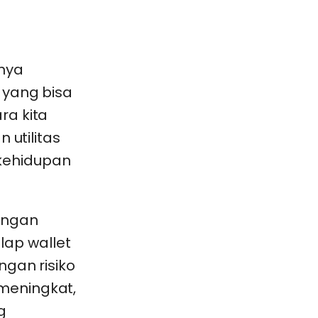
5
nya
 yang bisa
ra kita
 utilitas
kehidupan
engan
ulap wallet
ngan risiko
meningkat,
g