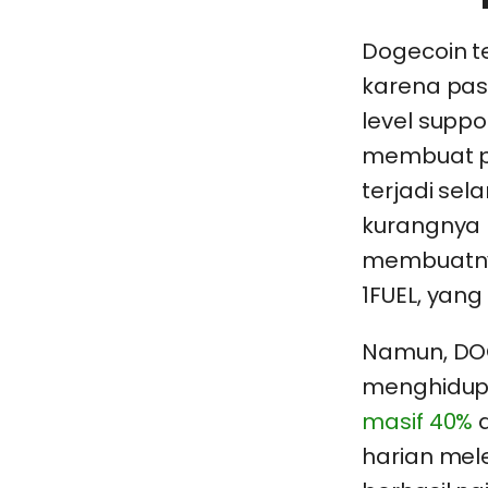
Dogecoin te
karena pas
level supp
membuat p
terjadi sel
kurangnya 
membuatnya
1FUEL, yan
Namun, DOGE
menghidupk
masif 40%
d
harian mele