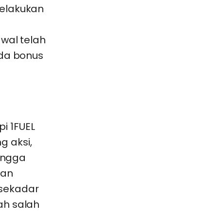
melakukan
awal telah
ada bonus
.
i 1FUEL
g aksi,
hingga
kan
 sekadar
ah salah