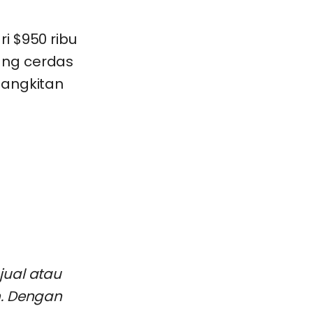
i $950 ribu
ang cerdas
bangkitan
jual atau
n. Dengan