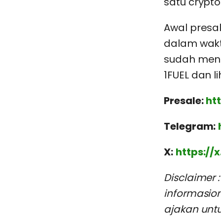
satu cryptoc
Awal presal
dalam wakt
sudah meng
1FUEL dan 
Presale:
htt
Telegram:
X:
https://
Disclaimer 
informasio
ajakan unt