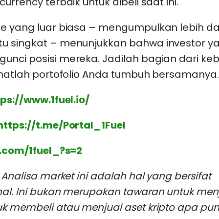
urrency terbaik untuk dibeli saat ini.
e yang luar biasa – mengumpulkan lebih dar
u singkat – menunjukkan bahwa investor y
unci posisi mereka. Jadilah bagian dari ke
lihatlah portofolio Anda tumbuh bersamanya.
ps://www.1fuel.io/
https://t.me/Portal_1Fuel
x.com/1fuel_?s=2
: Analisa market ini adalah hal yang bersifat
nal. Ini bukan merupakan tawaran untuk men
uk membeli atau menjual aset kripto apa pu