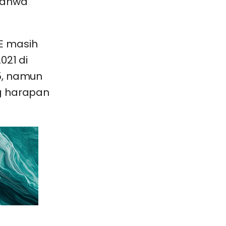
bahwa
E masih
021 di
5, namun
ng harapan