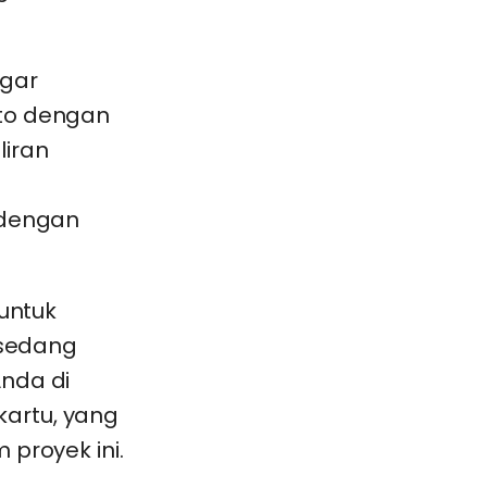
ngar
pto dengan
liran
 dengan
 untuk
 sedang
Anda di
artu, yang
 proyek ini.