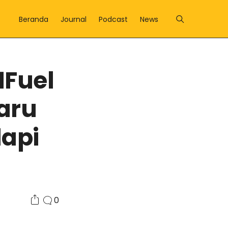
Beranda
Journal
Podcast
News
1Fuel
aru
api
0