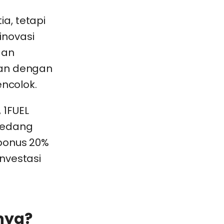
a, tetapi
inovasi
gan
ian dengan
encolok.
 1FUEL
sedang
 bonus 20%
nvestasi
nya?