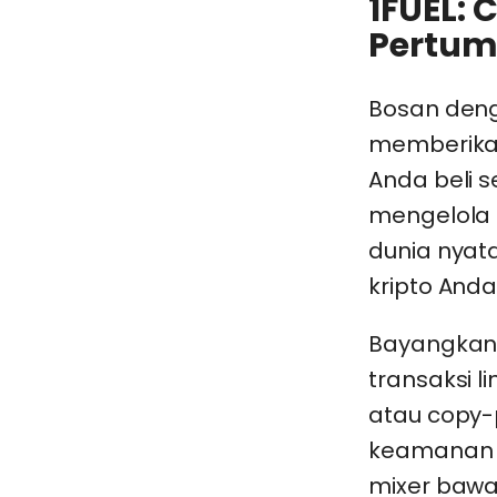
1FUEL:
Pertum
Bosan deng
memberikan
Anda beli 
mengelola k
dunia nyat
kripto Anda
Bayangkan
transaksi li
atau copy-p
keamanan s
mixer baw