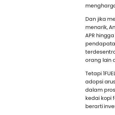
menghargai
Dan jika m
menarik, A
APR hingga
pendapatan 
terdesentr
orang lain
Tetapi 1FUE
adopsi arus
dalam pros
kedai kopi
berarti inv