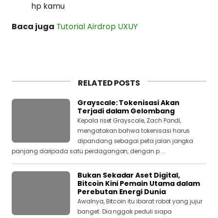
hp kamu
Baca juga
Tutorial Airdrop UXUY
RELATED POSTS
Grayscale: Tokenisasi Akan
Terjadi dalam Gelombang
Kepala riset Grayscale, Zach Pandl,
mengatakan bahwa tokenisasi harus
dipandang sebagai peta jalan jangka
panjang daripada satu perdagangan, dengan p ...
Bukan Sekadar Aset Digital,
Bitcoin Kini Pemain Utama dalam
Perebutan Energi Dunia
Awalnya, Bitcoin itu ibarat robot yang jujur
banget. Dia nggak peduli siapa