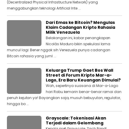
(Decentralized Physical Infrastructure Network) yang
menggabungkan teknologi Artificial Inte ...
Dari Emas ke Bitcoin? Mengulas
Klaim Cadangan Kripto Rahasia
Milik Venezuela
Belakangan ini, kabar penangkapan
Nicolás Maduro bikin spekulasi lama
muncul lagi: Bener nggak sih Venezuela punya cadangan
Bitcoin rahasia yang juml ...
Keluarga Trump Gaet Bos Wall
Street di Forum Kripto Mar-a-
Lago, Era Baru Keuangan Dimulai?
Wah, sepertinya suasana di Mar-a-Lago
hari Rabu kemarin benar-benar ramai dan
penuh kejutan ya! Bayangkan saja, musuh bebuyutan, regulator,
hingga bo ...
Grayscale: Tokenisasi Akan
Terjadi dalam Gelombang
Kepala riset Grayscale, Zach Pandl,