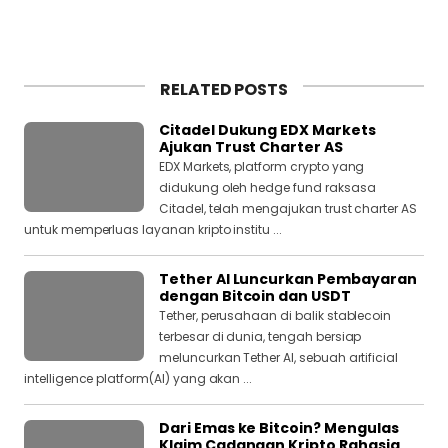
RELATED POSTS
Citadel Dukung EDX Markets
Ajukan Trust Charter AS
EDX Markets, platform crypto yang
didukung oleh hedge fund raksasa
Citadel, telah mengajukan trust charter AS
untuk memperluas layanan kripto institu ...
Tether AI Luncurkan Pembayaran
dengan Bitcoin dan USDT
Tether, perusahaan di balik stablecoin
terbesar di dunia, tengah bersiap
meluncurkan Tether AI, sebuah artificial
intelligence platform(AI) yang akan ...
Dari Emas ke Bitcoin? Mengulas
Klaim Cadangan Kripto Rahasia