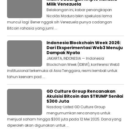
Milik Venezuela
Belakangan ini, kabar penangkapan
Nicolás Maduro bikin spekulasi lama
muncul lagi: Bener nggak sih Venezuela punya cadangan
Bitcoin rahasia yang juml ...
Indonesia Blockchain Week 2026:
Dari Eksperimentasi Web3 Menuju
Dampak Nyata
JAKARTA, INDONESIA — Indonesia
Blockchain Week (IDBW), konferensi Web3
institusional terkemuka di Asia Tenggara, resmi kembali untuk
tahun keenam pad ...
GD Culture Group Rencanakan
Akuisisi Bitcoin dan $TRUMP Senilai
$300 Juta
Nasdaq-Listed GD Culture Group
mengumumkan rencananya untuk
menjual saham hingga $300 juta pada 12 Mei 2025. Dana yang
diperoleh akan digunakan untuk ...