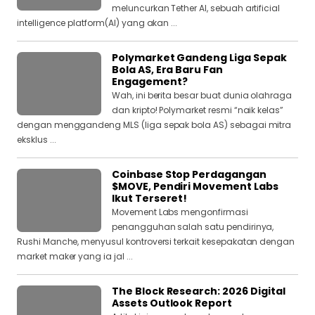
meluncurkan Tether AI, sebuah artificial
intelligence platform(AI) yang akan ...
Polymarket Gandeng Liga Sepak
Bola AS, Era Baru Fan
Engagement?
Wah, ini berita besar buat dunia olahraga
dan kripto! Polymarket resmi “naik kelas”
dengan menggandeng MLS (liga sepak bola AS) sebagai mitra
eksklus ...
Coinbase Stop Perdagangan
$MOVE, Pendiri Movement Labs
Ikut Terseret!
Movement Labs mengonfirmasi
penangguhan salah satu pendirinya,
Rushi Manche, menyusul kontroversi terkait kesepakatan dengan
market maker yang ia jal ...
The Block Research: 2026 Digital
Assets Outlook Report