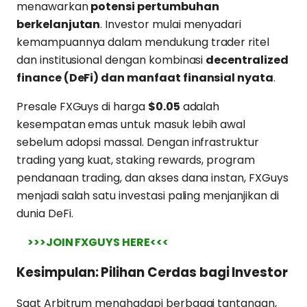
menawarkan
potensi pertumbuhan
berkelanjutan
. Investor mulai menyadari
kemampuannya dalam mendukung trader ritel
dan institusional dengan kombinasi
decentralized
finance (DeFi) dan manfaat finansial nyata
.
Presale FXGuys di harga
$0.05
adalah
kesempatan emas untuk masuk lebih awal
sebelum adopsi massal. Dengan infrastruktur
trading yang kuat, staking rewards, program
pendanaan trading, dan akses dana instan, FXGuys
menjadi salah satu investasi paling menjanjikan di
dunia DeFi.
>>>JOIN FXGUYS HERE<<<
Kesimpulan: Pilihan Cerdas bagi Investor
Saat Arbitrum menghadapi berbagai tantangan,