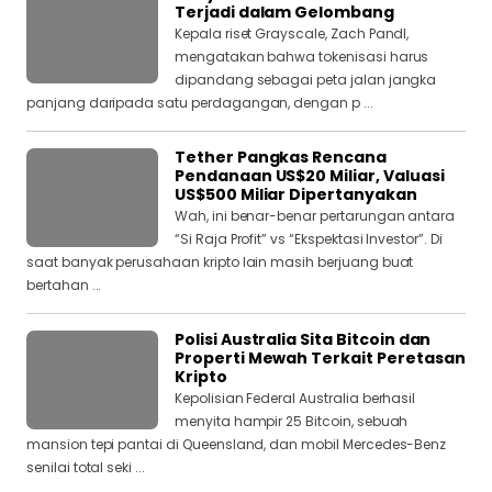
Terjadi dalam Gelombang
Kepala riset Grayscale, Zach Pandl,
mengatakan bahwa tokenisasi harus
dipandang sebagai peta jalan jangka
panjang daripada satu perdagangan, dengan p ...
Tether Pangkas Rencana
Pendanaan US$20 Miliar, Valuasi
US$500 Miliar Dipertanyakan
Wah, ini benar-benar pertarungan antara
“Si Raja Profit” vs “Ekspektasi Investor”. Di
saat banyak perusahaan kripto lain masih berjuang buat
bertahan ...
Polisi Australia Sita Bitcoin dan
Properti Mewah Terkait Peretasan
Kripto
Kepolisian Federal Australia berhasil
menyita hampir 25 Bitcoin, sebuah
mansion tepi pantai di Queensland, dan mobil Mercedes-Benz
senilai total seki ...