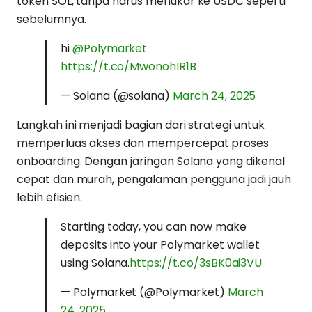
token SOL, tanpa harus menukar ke USDC seperti
sebelumnya.
hi
@Polymarket
https://t.co/MwonohIR1B
— Solana (@solana)
March 24, 2025
Langkah ini menjadi bagian dari strategi untuk
memperluas akses dan mempercepat proses
onboarding. Dengan jaringan Solana yang dikenal
cepat dan murah, pengalaman pengguna jadi jauh
lebih efisien.
Starting today, you can now make
deposits into your Polymarket wallet
using Solana.
https://t.co/3sBK0ai3VU
— Polymarket (@Polymarket)
March
24, 2025