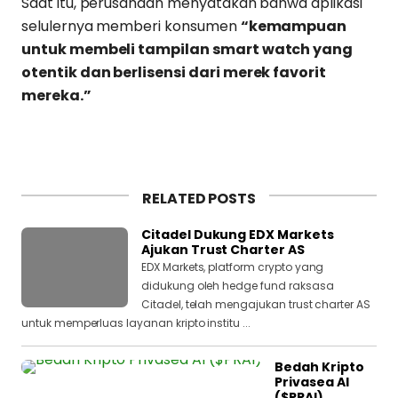
Saat itu, perusahaan menyatakan bahwa aplikasi
selulernya memberi konsumen
“kemampuan
untuk membeli tampilan smart watch yang
otentik dan berlisensi dari merek favorit
mereka.”
RELATED POSTS
Citadel Dukung EDX Markets
Ajukan Trust Charter AS
EDX Markets, platform crypto yang
didukung oleh hedge fund raksasa
Citadel, telah mengajukan trust charter AS
untuk memperluas layanan kripto institu ...
Bedah Kripto
Privasea AI
($PRAI)