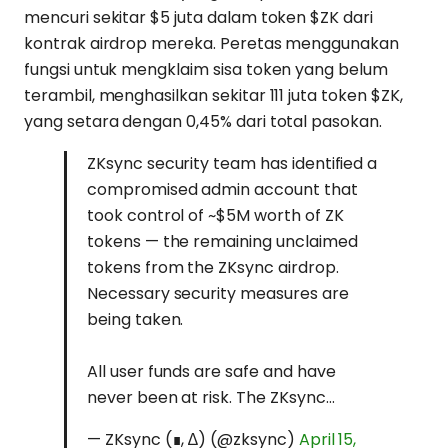
mencuri sekitar $5 juta dalam token $ZK dari
kontrak airdrop mereka. Peretas menggunakan
fungsi untuk mengklaim sisa token yang belum
terambil, menghasilkan sekitar 111 juta token $ZK,
yang setara dengan 0,45% dari total pasokan.
ZKsync security team has identified a
compromised admin account that
took control of ~$5M worth of ZK
tokens — the remaining unclaimed
tokens from the ZKsync airdrop.
Necessary security measures are
being taken.
All user funds are safe and have
never been at risk. The ZKsync…
— ZKsync (∎, ∆) (@zksync)
April 15,