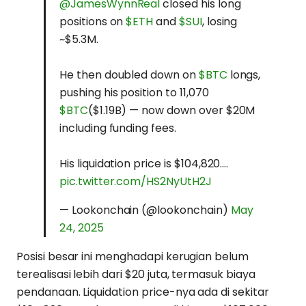
@JamesWynnReal
closed his long
positions on
$ETH
and
$SUI
, losing
~$5.3M.
He then doubled down on
$BTC
longs,
pushing his position to 11,070
$BTC
($1.19B) — now down over $20M
including funding fees.
His liquidation price is $104,820.…
pic.twitter.com/HS2NyUtH2J
— Lookonchain (@lookonchain)
May
24, 2025
Posisi besar ini menghadapi kerugian belum
terealisasi lebih dari $20 juta, termasuk biaya
pendanaan. Liquidation price-nya ada di sekitar