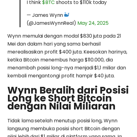
I think
$BTC
shoots to $110k today
— James Wynn
(@JamesWynnReal)
May 24, 2025
Wynn memulai dengan modal $830 juta pada 21
Mei dan dalam hari yang sama berhasil
merealisasikan profit $400 juta. Keesokan harinya,
ketika Bitcoin menembus harga $110.000, dia
menambah posisi long-nya menjadi $1,1 miliar dan
kembali mengantongi profit hampir $40 juta.
Wynn Beralih dari Posisi
Long ke Short Bitcoin
dengan Nilai Miliaran
Tidak lama setelah menutup posisi long, Wynn
langsung membuka posisi short Bitcoin dengan
nilai lebih dari $1 miliar di platform yang sama. Ia