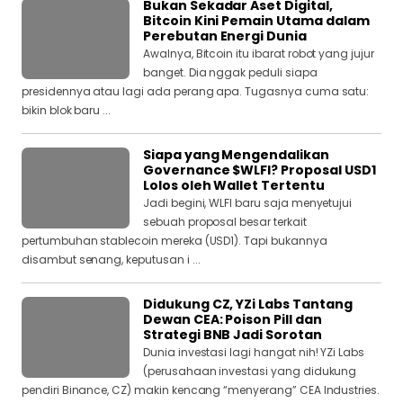
Bukan Sekadar Aset Digital,
Bitcoin Kini Pemain Utama dalam
Perebutan Energi Dunia
Awalnya, Bitcoin itu ibarat robot yang jujur
banget. Dia nggak peduli siapa
presidennya atau lagi ada perang apa. Tugasnya cuma satu:
bikin blok baru ...
Siapa yang Mengendalikan
Governance $WLFI? Proposal USD1
Lolos oleh Wallet Tertentu
Jadi begini, WLFI baru saja menyetujui
sebuah proposal besar terkait
pertumbuhan stablecoin mereka (USD1). Tapi bukannya
disambut senang, keputusan i ...
Didukung CZ, YZi Labs Tantang
Dewan CEA: Poison Pill dan
Strategi BNB Jadi Sorotan
Dunia investasi lagi hangat nih! YZi Labs
(perusahaan investasi yang didukung
pendiri Binance, CZ) makin kencang “menyerang” CEA Industries.