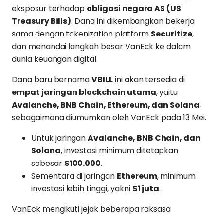
eksposur terhadap
obligasi negara AS (US
Treasury Bills)
. Dana ini dikembangkan bekerja
sama dengan tokenization platform
Securitize
,
dan menandai langkah besar VanEck ke dalam
dunia keuangan digital.
Dana baru bernama
VBILL
ini akan tersedia di
empat jaringan blockchain utama
, yaitu
Avalanche, BNB Chain, Ethereum, dan Solana
,
sebagaimana diumumkan oleh VanEck pada 13 Mei.
Untuk jaringan
Avalanche, BNB Chain, dan
Solana
, investasi minimum ditetapkan
sebesar
$100.000
.
Sementara di jaringan
Ethereum
, minimum
investasi lebih tinggi, yakni
$1 juta
.
VanEck mengikuti jejak beberapa raksasa