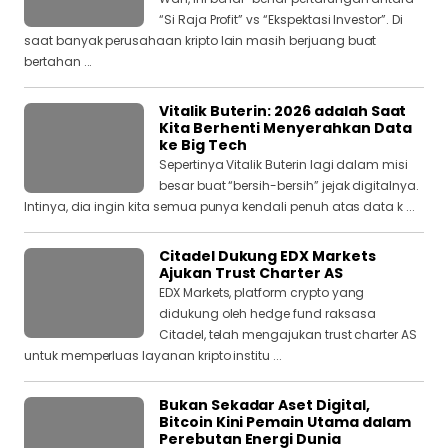
“Si Raja Profit” vs “Ekspektasi Investor”. Di
saat banyak perusahaan kripto lain masih berjuang buat
bertahan ...
Vitalik Buterin: 2026 adalah Saat
Kita Berhenti Menyerahkan Data
ke Big Tech
Sepertinya Vitalik Buterin lagi dalam misi
besar buat “bersih-bersih” jejak digitalnya.
Intinya, dia ingin kita semua punya kendali penuh atas data k ...
Citadel Dukung EDX Markets
Ajukan Trust Charter AS
EDX Markets, platform crypto yang
didukung oleh hedge fund raksasa
Citadel, telah mengajukan trust charter AS
untuk memperluas layanan kripto institu ...
Bukan Sekadar Aset Digital,
Bitcoin Kini Pemain Utama dalam
Perebutan Energi Dunia