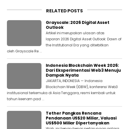
RELATED POSTS
Grayscale: 2026 Digital Asset
Outlook
Artikel ini merupakan ulasan atas
laporan 2026 Digital Asset Outlook: Dawn of
the Institutional Era yang diterbitkan
oleh Grayscale Re ...
Indonesia Blockchain Week 2026:
Dari Eksperimentasi Web3 Menuju
Dampak Nyata
JAKARTA, INDONESIA — Indonesia
Blockchain Week (IDBW), konferensi Web3
institusional terkemuka di Asia Tenggara, resmi kembali untuk
tahun keenam pad ...
Tether Pangkas Rencana
Pendanaan US$20 Miliar, Valuasi
US$500 Miliar Dipertanyakan
Wah, ini benar-benar pertarungan antara