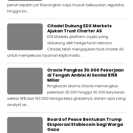
penuh kejutan ya! Bayangkan saja, musuh bebuyutan, regulator,
hingga bo ...
Citadel Dukung EDX Markets
Ajukan Trust Charter AS
EDX Markets, platform crypto yang
didukung oleh hedge fund raksasa
Citadel, telah mengajukan trust charter AS
untuk memperluas layanan kripto institu ...
Oracle Pangkas 30.000 Pekerjaan
di Tengah Ambisi AI Senilai $156
Miliar
Ringkasan Utama Oracle memangkas
perkiraan 20.000 hingga 30.000 karyawan,
sekitar 18% dari 162.000 tenaga kerja globalnya, dalam apa yang
analyst se ...
Board of Peace Bentukan Trump
Eksplorasi Stablecoin bagi Warga
Gaza