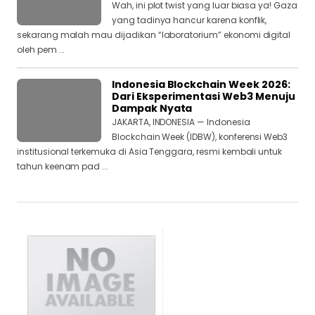
Wah, ini plot twist yang luar biasa ya! Gaza
yang tadinya hancur karena konflik,
sekarang malah mau dijadikan “laboratorium” ekonomi digital
oleh pem ...
Indonesia Blockchain Week 2026:
Dari Eksperimentasi Web3 Menuju
Dampak Nyata
JAKARTA, INDONESIA — Indonesia
Blockchain Week (IDBW), konferensi Web3
institusional terkemuka di Asia Tenggara, resmi kembali untuk
tahun keenam pad ...