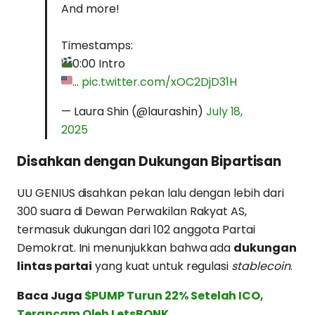
And more!
Timestamps:
0:00 Intro
…
pic.twitter.com/xOC2DjD31H
— Laura Shin (@laurashin)
July 18,
2025
Disahkan dengan Dukungan Bipartisan
UU GENIUS disahkan pekan lalu dengan lebih dari
300 suara di Dewan Perwakilan Rakyat AS,
termasuk dukungan dari 102 anggota Partai
Demokrat. Ini menunjukkan bahwa ada
dukungan
lintas partai
yang kuat untuk regulasi
stablecoin
.
Baca Juga
$PUMP Turun 22% Setelah ICO,
Terancam Oleh LetsBONK