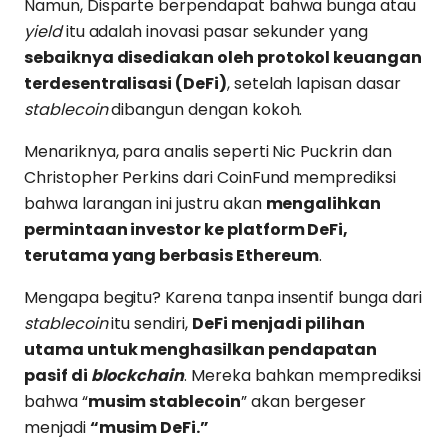
Namun, Disparte berpendapat bahwa bunga atau
yield
itu adalah inovasi pasar sekunder yang
sebaiknya disediakan oleh protokol keuangan
terdesentralisasi (DeFi)
, setelah lapisan dasar
stablecoin
dibangun dengan kokoh.
Menariknya, para analis seperti Nic Puckrin dan
Christopher Perkins dari CoinFund memprediksi
bahwa larangan ini justru akan
mengalihkan
permintaan investor ke platform DeFi,
terutama yang berbasis Ethereum
.
Mengapa begitu? Karena tanpa insentif bunga dari
stablecoin
itu sendiri,
DeFi menjadi pilihan
utama untuk menghasilkan pendapatan
pasif di
blockchain
. Mereka bahkan memprediksi
bahwa “
musim stablecoin
” akan bergeser
menjadi
“musim DeFi.”