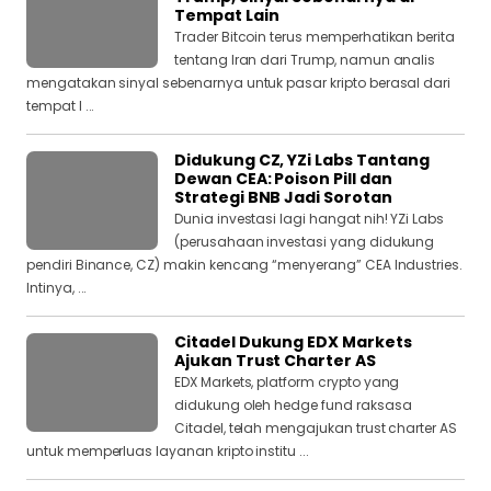
Tempat Lain
Trader Bitcoin terus memperhatikan berita
tentang Iran dari Trump, namun analis
mengatakan sinyal sebenarnya untuk pasar kripto berasal dari
tempat l ...
Didukung CZ, YZi Labs Tantang
Dewan CEA: Poison Pill dan
Strategi BNB Jadi Sorotan
Dunia investasi lagi hangat nih! YZi Labs
(perusahaan investasi yang didukung
pendiri Binance, CZ) makin kencang “menyerang” CEA Industries.
Intinya, ...
Citadel Dukung EDX Markets
Ajukan Trust Charter AS
EDX Markets, platform crypto yang
didukung oleh hedge fund raksasa
Citadel, telah mengajukan trust charter AS
untuk memperluas layanan kripto institu ...