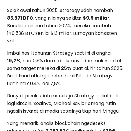
Sejak awal tahun 2025, Strategy udah nambah
85.871 BTC
, yang nilainya sekitar
$9,5 miliar
.
Bandingin sama tahun 2024, mereka nambah
140.538 BTC senilai $13 miliar. Lumayan konsisten
ya!
Imbal hasil tahunan Strategy saat ini di angka
19,7%
, naik 0,5% dari sebelumnya dan makin deket
sama target mereka di
25%
buat akhir tahun 2025.
Buat kuartal ini aja, imbal hasil Bitcoin Strategy
udah naik 0,4% jadi 7,8%.
Banyak pihak udah menduga Strategy bakal beli
lagi Bitcoin. Soalnya, Michael Saylor emang rutin
ngasih isyarat di media sosialnya tiap hari Minggu.
Yang menarik, analis blockchain ngedeteksi
adanya transfer
7.383 BTC
senilai sekitar
$796