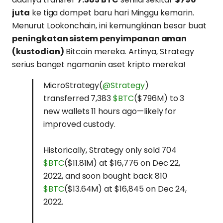
juta
ke tiga dompet baru hari Minggu kemarin.
Menurut Lookonchain, ini kemungkinan besar buat
peningkatan sistem penyimpanan aman
(kustodian)
Bitcoin mereka. Artinya, Strategy
serius banget ngamanin aset kripto mereka!
MicroStrategy(
@Strategy
)
transferred 7,383
$BTC
($796M) to 3
new wallets 11 hours ago—likely for
improved custody.
Historically, Strategy only sold 704
$BTC
($11.81M) at $16,776 on Dec 22,
2022, and soon bought back 810
$BTC
($13.64M) at $16,845 on Dec 24,
2022.