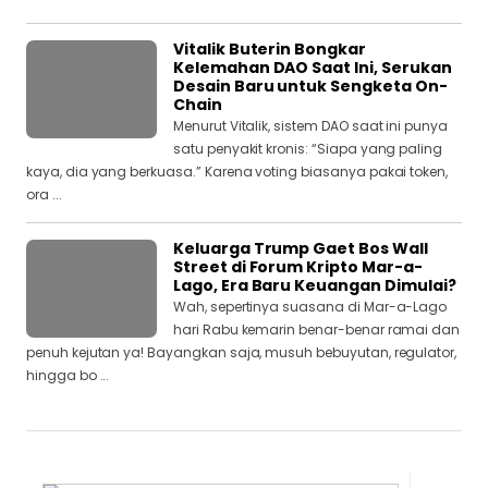
Vitalik Buterin Bongkar
Kelemahan DAO Saat Ini, Serukan
Desain Baru untuk Sengketa On-
Chain
Menurut Vitalik, sistem DAO saat ini punya
satu penyakit kronis: “Siapa yang paling
kaya, dia yang berkuasa.” Karena voting biasanya pakai token,
ora ...
Keluarga Trump Gaet Bos Wall
Street di Forum Kripto Mar-a-
Lago, Era Baru Keuangan Dimulai?
Wah, sepertinya suasana di Mar-a-Lago
hari Rabu kemarin benar-benar ramai dan
penuh kejutan ya! Bayangkan saja, musuh bebuyutan, regulator,
hingga bo ...