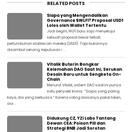
RELATED POSTS
Siapa yang Mengendalikan
Governance $WLFI? Proposal USD1
Lolos oleh Wallet Tertentu
Jadi begini, WLFI baru saja menyetujui
sebuah proposal besar terkait
pertumbuhan stablecoin mereka (USD1). Tapi bukannya
disambut senang, keputusan i ...
Vitalik Buterin Bongkar
Kelemahan DAO Saat Ini, Serukan
Desain Baru untuk Sengketa On-
Chain
Menurut Vitalik, sistem DAO saat ini punya
satu penyakit kronis: “Siapa yang paling
kaya, dia yang berkuasa.” Karena voting biasanya pakai token,
ora ...
Didukung CZ, YZi Labs Tantang
Dewan CEA: Poison Pill dan
Strategi BNB Jadi Sorotan