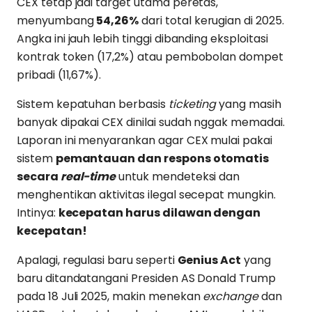
CEX tetap jadi target utama peretas,
menyumbang
54,26%
dari total kerugian di 2025.
Angka ini jauh lebih tinggi dibanding eksploitasi
kontrak token (17,2%) atau pembobolan dompet
pribadi (11,67%).
Sistem kepatuhan berbasis
ticketing
yang masih
banyak dipakai CEX dinilai sudah nggak memadai.
Laporan ini menyarankan agar CEX mulai pakai
sistem
pemantauan dan respons otomatis
secara
real-time
untuk mendeteksi dan
menghentikan aktivitas ilegal secepat mungkin.
Intinya:
kecepatan harus dilawan dengan
kecepatan!
Apalagi, regulasi baru seperti
Genius Act
yang
baru ditandatangani Presiden AS Donald Trump
pada 18 Juli 2025, makin menekan
exchange
dan