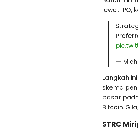
lewat IPO, k
Strateg
Preferr
pic.tw
— Mich
Langkah in
skema penju
pasar pada 
Bitcoin. Gil
0
STRC Miri