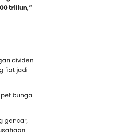
0 triliun,”
gan dividen
fiat jadi
dapet bunga
g gencar,
rusahaan