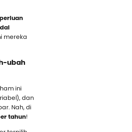
eperluan
dal
i mereka
ah-ubah
ham ini
riabel), dan
ar. Nah, di
er tahun
!
r terpilih