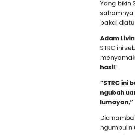
Yang bikin 
sahamnya s
bakal diatu
Adam Livi
STRC ini s
menyamaka
hasil
“.
“STRC ini 
ngubah uan
lumayan,”
Dia nambah
ngumpulin ua