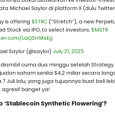
ata Michael Saylor di platform X (dulu Twitter
y is offering
$STRC
(“Stretch”), a new Perpet
ed Stock via IPO, to select investors.
$MSTR
itter.com/LaQSrrMsEg
ael Saylor (@saylor)
July 21, 2025
i diambil cuma dua minggu setelah Strategy 
alan saham senilai $4,2 miliar secara lang
7 Juli lalu, yang juga tujuannya buat beli le
a, agresif banget ya!
p ‘Stablecoin Synthetic Flowering’?