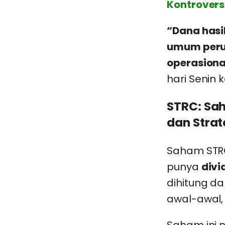
Kontrovers
“Dana hasi
umum perus
operasiona
hari Senin 
STRC: Sa
dan Strat
Saham STRC
punya
divi
dihitung da
awal-awal, 
Saham ini n