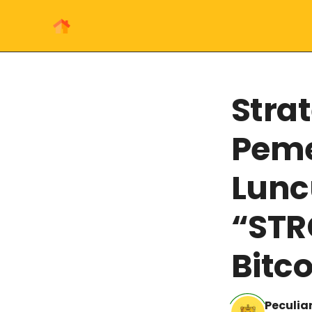
Stra
Peme
Lunc
“STR
Bitco
Peculiar