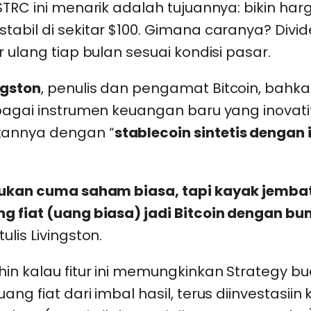
STRC ini menarik adalah tujuannya: bikin har
tabil di sekitar $100. Gimana caranya? Divi
r ulang tiap bulan sesuai kondisi pasar.
ngston
, penulis dan pengamat Bitcoin, bahk
ebagai instrumen keuangan baru yang inovati
nnya dengan “
stablecoin sintetis dengan
bukan cuma saham biasa, tapi kayak jemba
g fiat (uang biasa) jadi Bitcoin dengan b
tulis Livingston.
in kalau fitur ini memungkinkan Strategy bu
ng fiat dari imbal hasil, terus diinvestasiin 