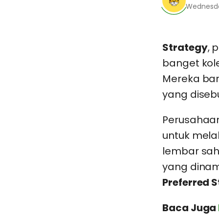
Wednesday
Strategy
, 
banget kol
Mereka bar
yang diseb
Perusahaan
untuk melak
lembar sa
yang dina
Preferred 
Baca Juga