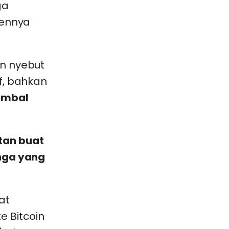
ga
dennya
an nyebut
f, bahkan
 imbal
tan buat
unga yang
at
ke Bitcoin