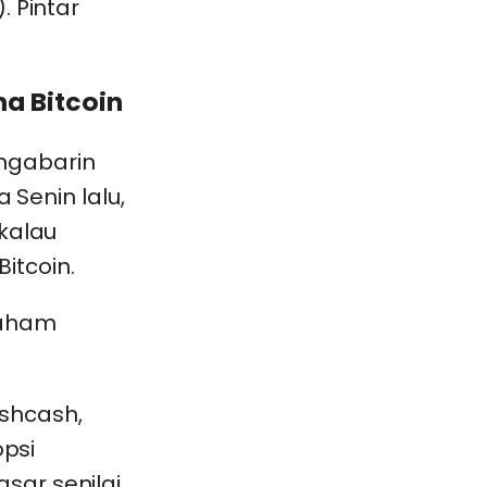
). Pintar
ma Bitcoin
ngabarin
 Senin lalu,
 kalau
itcoin.
shcash,
opsi
sar senilai