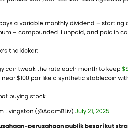
!
ays a variable monthly dividend – starting 
num – compounded if unpaid, and paid in ca
e’s the kicker:
gy can tweak the rate each month to keep
$
 near $100 par like a synthetic stablecoin with
not buying stock.…
 Livingston (@AdamBLiv)
July 21, 2025
usahaan-perusahaan publik besar ikut stra