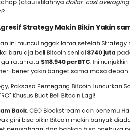
tahap (atau istilahnya
dollar-cost averaging
n?
Agresif Strategy Makin Bikin Yakin sa
 ini muncul nggak lama setelah Strategy 
a baru aja beli Bitcoin senilai
$740 juta
pada
rga rata-rata
$118.940 per BTC
. Ini nunjukkin
er-bener yakin banget sama masa depan B
am Back
, CEO Blockstream dan penemu Ha
yak gini bisa bikin Bitcoin makin banyak diad
et perusahaan, dan bahkan bisa ngebuka pa