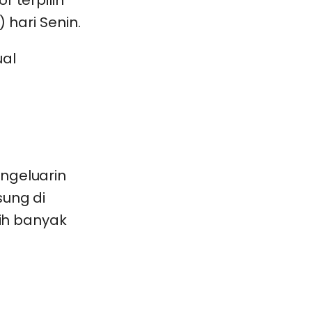
) hari Senin.
ual
ngeluarin
sung di
bih banyak