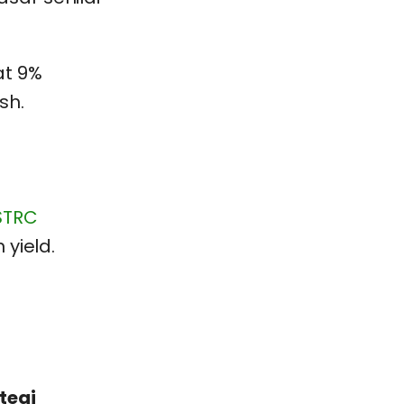
at 9%
sh.
STRC
 yield.
tegi