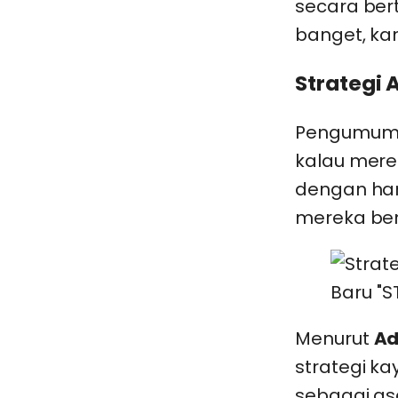
secara ber
banget, ka
Strategi 
Pengumuman
kalau merek
dengan ha
mereka ben
Menurut
Ad
strategi ka
sebagai as