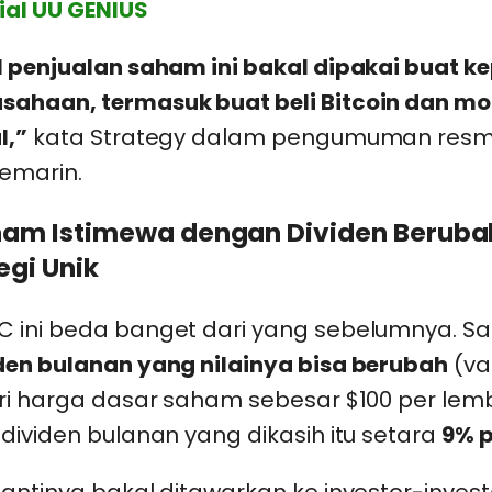
ial UU GENIUS
l penjualan saham ini bakal dipakai buat k
ahaan, termasuk buat beli Bitcoin dan mo
l,”
kata Strategy dalam pengumuman resm
kemarin.
ham Istimewa dengan Dividen Berub
egi Unik
 ini beda banget dari yang sebelumnya. Sa
den bulanan yang nilainya bisa berubah
(va
ri harga dasar saham sebesar $100 per lemb
dividen bulanan yang dikasih itu setara
9% p
antinya bakal ditawarkan ke investor-investo