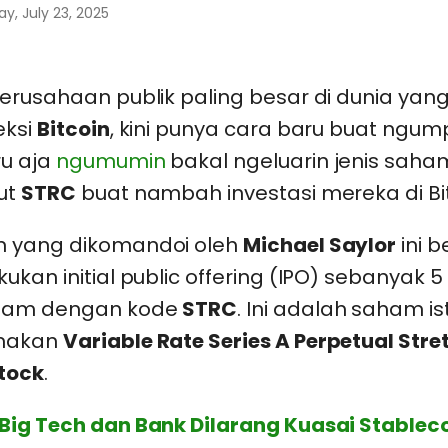
, July 23, 2025
perusahaan publik paling besar di dunia yang
eksi
Bitcoin
, kini punya cara baru buat ngum
u aja
ngumumin
bakal ngeluarin jenis saha
ut
STRC
buat nambah investasi mereka di Bit
 yang dikomandoi oleh
Michael Saylor
ini 
ukan initial public offering (IPO) sebanyak 5 
ham dengan kode
STRC
. Ini adalah saham i
makan
Variable Rate Series A Perpetual Stre
Stock
.
Big Tech dan Bank Dilarang Kuasai Stablecoin