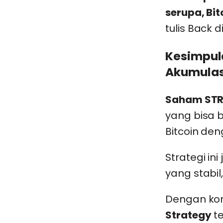
serupa, Bit
tulis Back 
Kesimpula
Akumulasi
Saham ST
yang bisa 
Bitcoin den
Strategi in
yang stabil
Dengan kom
Strategy
te