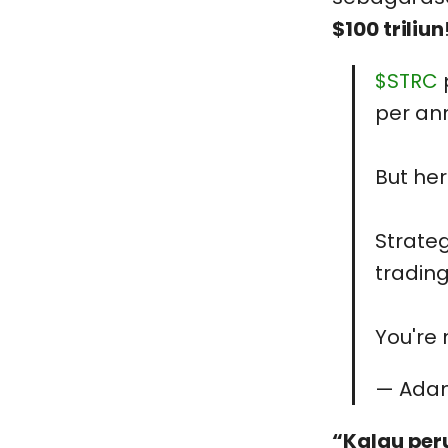
$100 triliun
$STRC
p
per an
But her
Strate
trading
You're 
— Adam
“Kalau per