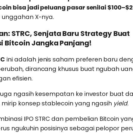
coin bisa jadi peluang pasar senilai $100–$20
di unggahan X-nya.
n: STRC, Senjata Baru Strategy Buat
 Bitcoin Jangka Panjang!
RC
ini adalah jenis saham preferen baru den
berubah, dirancang khusus buat ngubah uang 
gan efisien.
i juga ngasih kesempatan ke investor buat 
, mirip konsep stablecoin yang ngasih
yield
.
binasi IPO STRC dan pembelian Bitcoin yan
rus ngukuhin posisinya sebagai pelopor pe