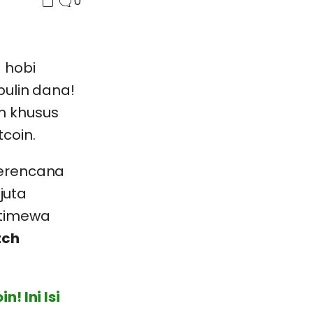
0
 hobi
pulin dana!
m khusus
coin.
berencana
juta
stimewa
tch
! Ini Isi