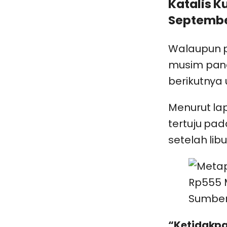
Katalis K
Septembe
Walaupun p
musim pana
berikutnya 
Menurut lap
tertuju pad
setelah lib
Sumber
“Ketidakpa