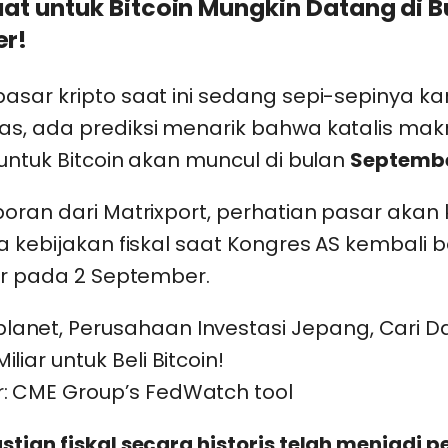
uat untuk Bitcoin Mungkin Datang di B
r!
asar kripto saat ini sedang sepi-sepinya k
s, ada prediksi menarik bahwa katalis ma
untuk Bitcoin akan muncul di bulan
Septemb
oran dari Matrixport, perhatian pasar akan
a kebijakan fiskal saat Kongres AS kembali 
ur pada 2 September.
: CME Group’s FedWatch tool
stian fiskal secara historis telah menjadi 