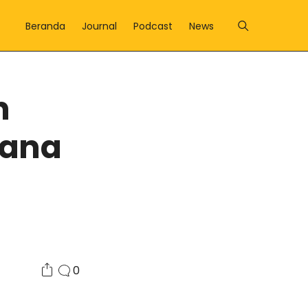
Beranda
Journal
Podcast
News
n
Dana
0