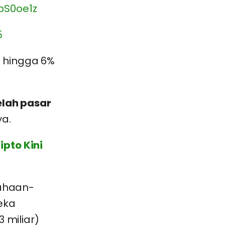
tpS0oe1z
5
 hingga 6%
elah pasar
a.
pto Kini
sahaan-
eka
 miliar)