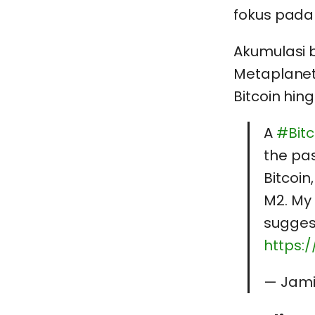
fokus pada 
Akumulasi 
Metaplanet
Bitcoin hi
A
#Bitc
the pas
Bitcoin
0
M2. My 
suggest
https:
— Jami