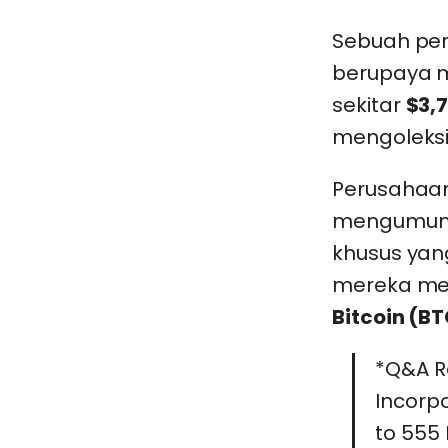
Sebuah pe
berupaya 
sekitar
$3,7
mengoleksi 
Perusahaan 
mengumumk
khusus yan
mereka men
Bitcoin (B
*Q&A R
Incorpo
to 555 