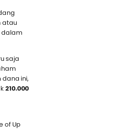
dang
n
atau
a dalam
ru saja
saham
 dana ini,
ak
210.000
e of Up