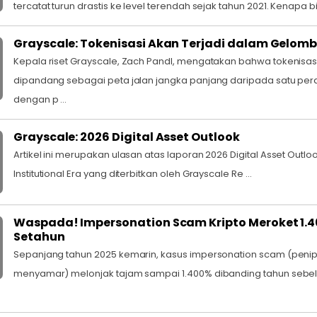
tercatat turun drastis ke level terendah sejak tahun 2021. Kenapa bis
Grayscale: Tokenisasi Akan Terjadi dalam Gelom
Kepala riset Grayscale, Zach Pandl, mengatakan bahwa tokenisas
dipandang sebagai peta jalan jangka panjang daripada satu pe
dengan p ...
Grayscale: 2026 Digital Asset Outlook
Artikel ini merupakan ulasan atas laporan 2026 Digital Asset Outlo
Institutional Era yang diterbitkan oleh Grayscale Re ...
Waspada! Impersonation Scam Kripto Meroket 1.
Setahun
Sepanjang tahun 2025 kemarin, kasus impersonation scam (pen
menyamar) melonjak tajam sampai 1.400% dibanding tahun sebel