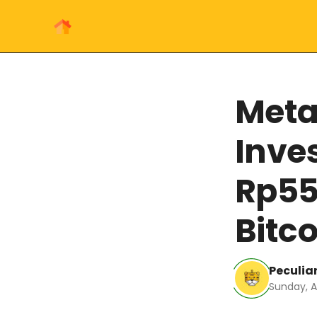
Meta
Inve
Rp555
Bitco
Peculiar
Sunday, A