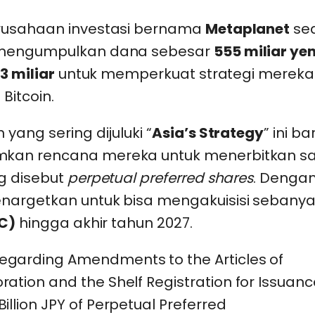
rusahaan investasi bernama
Metaplanet
se
mengumpulkan dana sebesar
555 miliar ye
3 miliar
untuk memperkuat strategi merek
Bitcoin.
yang sering dijuluki “
Asia’s Strategy
” ini ba
an rencana mereka untuk menerbitkan 
g disebut
perpetual preferred shares
. Dengan
argetkan untuk bisa mengakuisisi sebany
TC)
hingga akhir tahun 2027.
egarding Amendments to the Articles of
ration and the Shelf Registration for Issuanc
Billion JPY of Perpetual Preferred