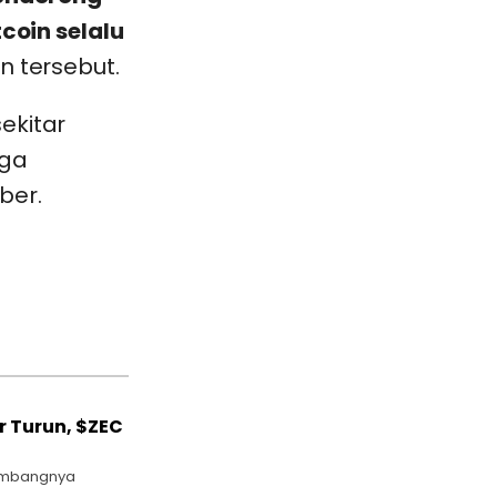
tcoin selalu
an tersebut.
ekitar
nga
ber.
 Turun, $ZEC
gembangnya