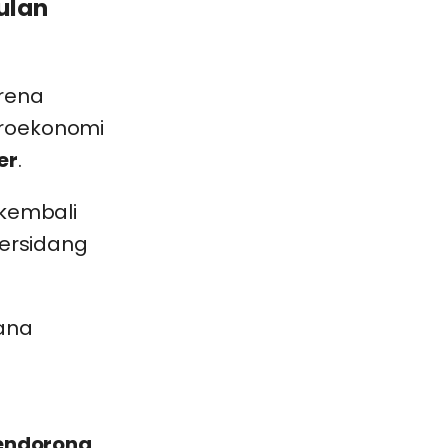
ulan
arena
kroekonomi
er
.
 kembali
bersidang
pendorong