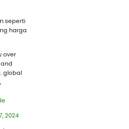
 seperti
ong harga
y over
y and
. global
,
3e
, 2024