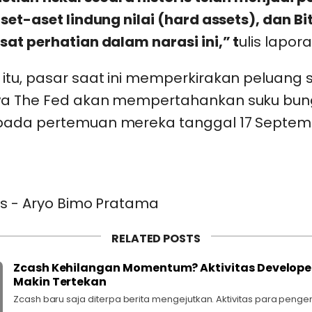
set-aset lindung nilai (hard assets), dan Bi
at perhatian dalam narasi ini,” t
ulis lapor
itu, pasar saat ini memperkirakan peluang s
wa The Fed akan mempertahankan suku bu
ada pertemuan mereka tanggal 17 Septem
ks - Aryo Bimo Pratama
RELATED POSTS
Zcash Kehilangan Momentum? Aktivitas Developer
Makin Tertekan
Zcash baru saja diterpa berita mengejutkan. Aktivitas para pen