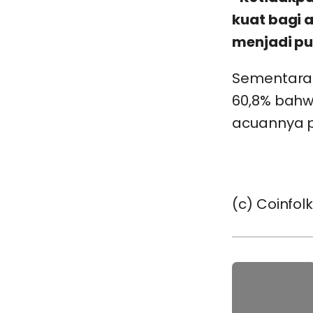
kuat bagi a
menjadi pus
Sementara 
60,8% bah
acuannya p
(c) Coinfol