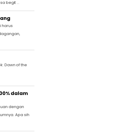
a begit ...
bang
i harus
rdagangan,
ok: Dawn of the
400% dalam
ipuan dengan
umnya. Apa sih