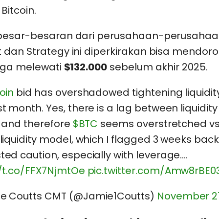
Bitcoin.
besar-besaran dari perusahaan-perusahaan
 dan Strategy ini diperkirakan bisa mendor
ngga melewati
$132.000
sebelum akhir 2025.
oin
bid has overshadowed tightening liquidit
t month. Yes, there is a lag between liquidit
, and therefore
$BTC
seems overstretched vs
liquidity model, which I flagged 3 weeks back
ed caution, especially with leverage.…
//t.co/FFX7NjmtOe
pic.twitter.com/Amw8rBE0
e Coutts CMT (@Jamie1Coutts)
November 27