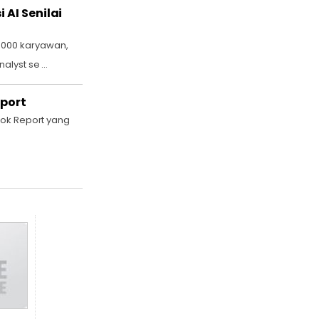
AI Senilai
.000 karyawan,
lyst se ...
eport
look Report yang