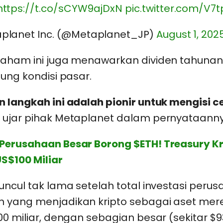
https://t.co/sCYW9ajDxN
pic.twitter.com/V7
planet Inc. (@Metaplanet_JP)
August 1, 202
saham ini juga menawarkan dividen tahunan
tung kondisi pasar.
n langkah ini adalah pionir untuk mengisi c
”
ujar pihak Metaplanet dalam pernyataanny
Perusahaan Besar Borong $ETH! Treasury Kri
US$100 Miliar
uncul tak lama setelah total investasi peru
 yang menjadikan kripto sebagai aset mer
00 miliar, dengan sebagian besar (sekitar $93