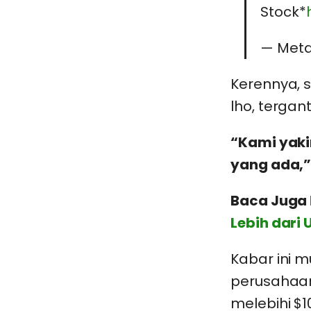
Stock*
— Meta
Kerennya, 
lho, tergan
“Kami yaki
yang ada,
Baca Juga
Lebih dari 
Kabar ini m
perusahaan
melebihi $1