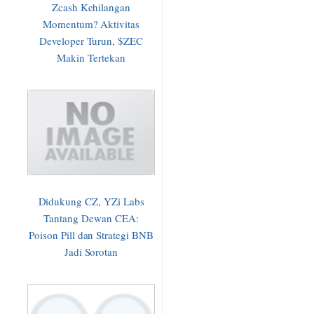
Zcash Kehilangan
Momentum? Aktivitas
Developer Turun, $ZEC
Makin Tertekan
Didukung CZ, YZi Labs
Tantang Dewan CEA:
Poison Pill dan Strategi BNB
Jadi Sorotan