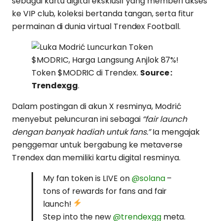
sebagai kartu digital eksklusif yang memberi akses
ke VIP club, koleksi bertanda tangan, serta fitur
permainan di dunia virtual Trendex Football.
Token $MODRIC di Trendex.
Source :
Trendexgg
.
Dalam postingan di akun X resminya, Modrić
menyebut peluncuran ini sebagai
“fair launch
dengan banyak hadiah untuk fans.”
Ia mengajak
penggemar untuk bergabung ke metaverse
Trendex dan memiliki kartu digital resminya.
My fan token is LIVE on
@solana
–
tons of rewards for fans and fair
launch!
Step into the new
@trendexgg
meta.