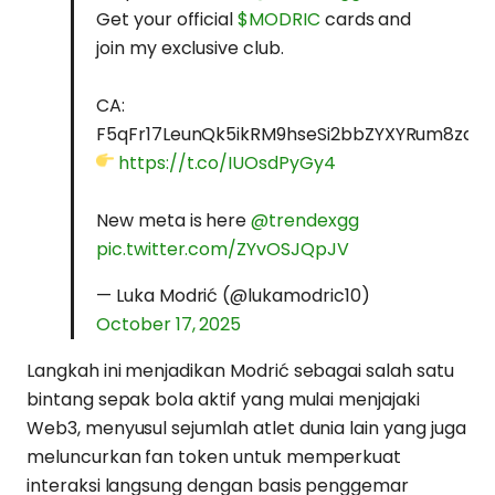
Get your official
$MODRIC
cards and
join my exclusive club.
CA:
F5qFr17LeunQk5ikRM9hseSi2bbZYXYRum8zaTe
https://t.co/IUOsdPyGy4
New meta is here
@trendexgg
pic.twitter.com/ZYvOSJQpJV
— Luka Modrić (@lukamodric10)
October 17, 2025
Langkah ini menjadikan Modrić sebagai salah satu
bintang sepak bola aktif yang mulai menjajaki
Web3, menyusul sejumlah atlet dunia lain yang juga
meluncurkan fan token untuk memperkuat
interaksi langsung dengan basis penggemar