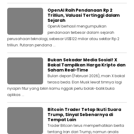
OpenAI Raih Pendanaan Rp 2
Trilliun, Valuasi Tertinggi dalam
Sejarah
OpenAI berhasil mengumpulkan
pendanaan terbesar dalam sejarah
perusahaan teknologi, sebesar US$122 miliar atau sekitar Rp 2
trilliun. Putaran pendana ...
Bukan Sekadar Media Sosial! X
Bakal Tampilkan Harga Kripto dan
Saham Real-Time
Bulan depan (Februari 2026), main X bakal
terasa beda. Elon Musk lewat timnya lagi
nyiapin fitur yang bikin kamu nggak perlu bolak-balik buka
aplikas ...
Bitcoin Trader Tetap Ikuti Suara
Trump, Sinyal Sebenarnya di
Tempat Lain
Trader Bitcoin terus memperhatikan berita
tentang Iran dari Trump, namun analis