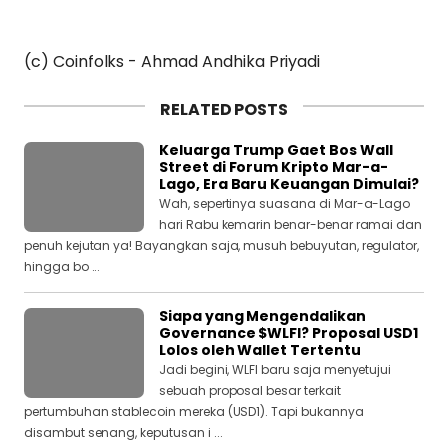
(c) Coinfolks - Ahmad Andhika Priyadi
RELATED POSTS
Keluarga Trump Gaet Bos Wall
Street di Forum Kripto Mar-a-
Lago, Era Baru Keuangan Dimulai?
Wah, sepertinya suasana di Mar-a-Lago
hari Rabu kemarin benar-benar ramai dan
penuh kejutan ya! Bayangkan saja, musuh bebuyutan, regulator,
hingga bo ...
Siapa yang Mengendalikan
Governance $WLFI? Proposal USD1
Lolos oleh Wallet Tertentu
Jadi begini, WLFI baru saja menyetujui
sebuah proposal besar terkait
pertumbuhan stablecoin mereka (USD1). Tapi bukannya
disambut senang, keputusan i ...