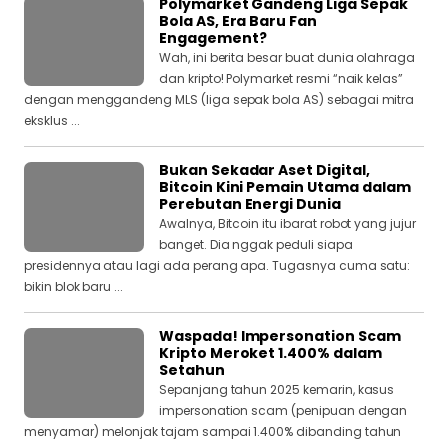
Polymarket Gandeng Liga Sepak
Bola AS, Era Baru Fan
Engagement?
Wah, ini berita besar buat dunia olahraga
dan kripto! Polymarket resmi “naik kelas”
dengan menggandeng MLS (liga sepak bola AS) sebagai mitra
eksklus ...
Bukan Sekadar Aset Digital,
Bitcoin Kini Pemain Utama dalam
Perebutan Energi Dunia
Awalnya, Bitcoin itu ibarat robot yang jujur
banget. Dia nggak peduli siapa
presidennya atau lagi ada perang apa. Tugasnya cuma satu:
bikin blok baru ...
Waspada! Impersonation Scam
Kripto Meroket 1.400% dalam
Setahun
Sepanjang tahun 2025 kemarin, kasus
impersonation scam (penipuan dengan
menyamar) melonjak tajam sampai 1.400% dibanding tahun