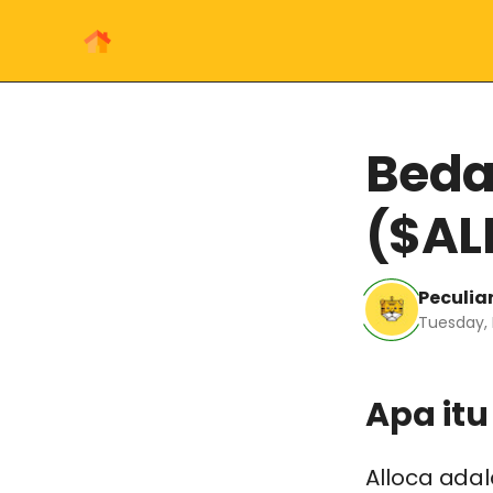
Beda
($AL
Peculiar
Tuesday,
Apa itu
Alloca ada