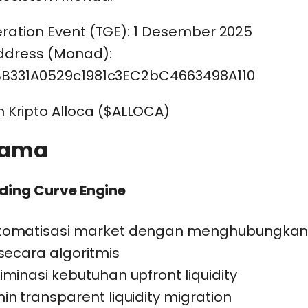
ration Event (TGE): 1 Desember 2025
ddress (Monad):
B331A0529c1981c3EC2bC4663498A110
Utama
nding Curve Engine
omatisasi market dengan menghubungkan
secara algoritmis
minasi kebutuhan upfront liquidity
n transparent liquidity migration