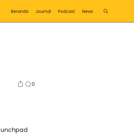
Beranda
Journal
Podcast
News
0
launchpad