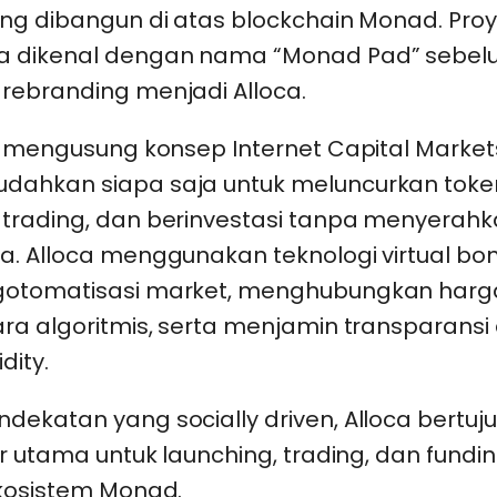
ng dibangun di atas blockchain Monad. Proye
a dikenal dengan nama “Monad Pad” sebe
rebranding menjadi Alloca.
ni mengusung konsep Internet Capital Market
ahkan siapa saja untuk meluncurkan toke
trading, dan berinvestasi tanpa menyerahk
a. Alloca menggunakan teknologi virtual bo
gotomatisasi market, menghubungkan harg
ara algoritmis, serta menjamin transparans
dity.
dekatan yang socially driven, Alloca bertuj
ur utama untuk launching, trading, dan fundi
ekosistem Monad.