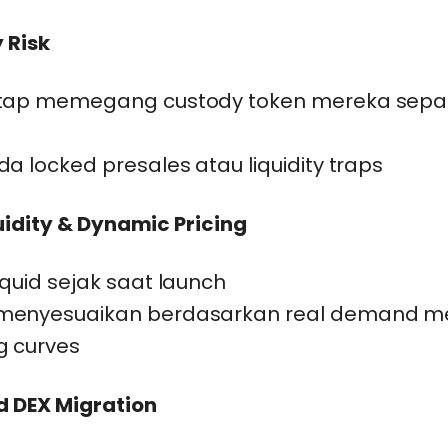
 Risk
etap memegang custody token mereka sepa
da locked presales atau liquidity traps
uidity & Dynamic Pricing
iquid sejak saat launch
menyesuaikan berdasarkan real demand me
g curves
 DEX Migration