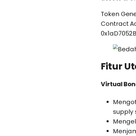
Token Gene
Contract A
0x1aD7052B
Fitur 
Virtual Bo
Mengot
supply 
Mengeli
Menjami