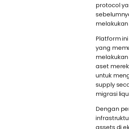
protocol ya
sebelumny
melakukan 
Platform i
yang memud
melakukan 
aset merek
untuk men
supply sec
migrasi liqui
Dengan pen
infrastrukt
assets di 