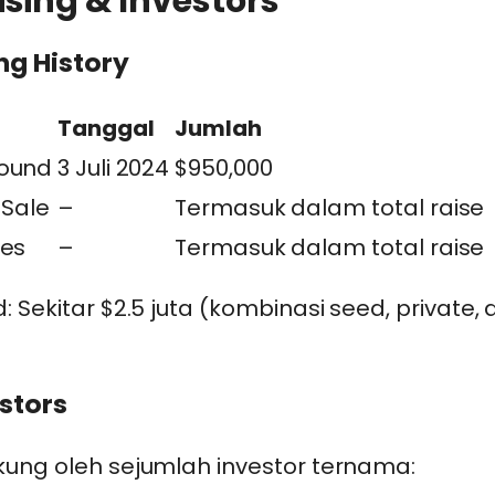
sing & Investors
ng History
Tanggal
Jumlah
ound
3 Juli 2024
$950,000
 Sale
–
Termasuk dalam total raise
les
–
Termasuk dalam total raise
d: Sekitar $2.5 juta (kombinasi seed, private,
stors
kung oleh sejumlah investor ternama: