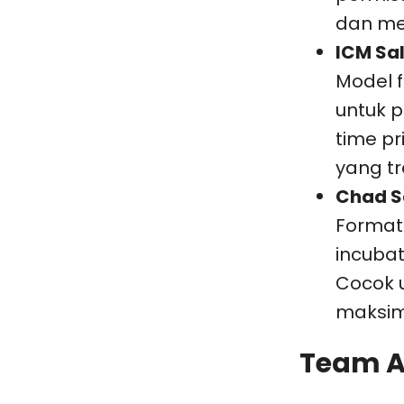
dan me
ICM Sa
Model f
untuk p
time pr
yang t
Chad S
Format 
incubat
Cocok u
maksima
Team A