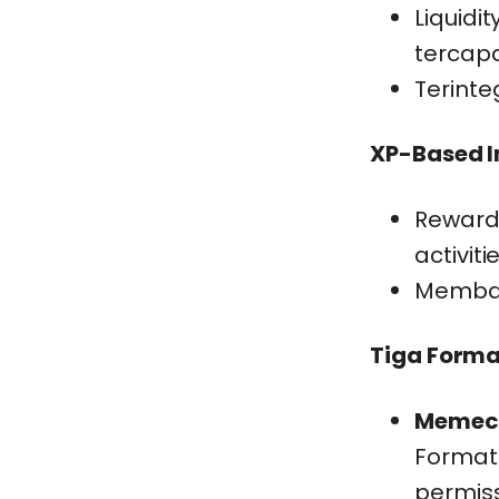
Liquidi
tercapa
Terinte
XP-Based I
Reward 
activiti
Memban
Tiga Forma
Memeco
Format 
permiss