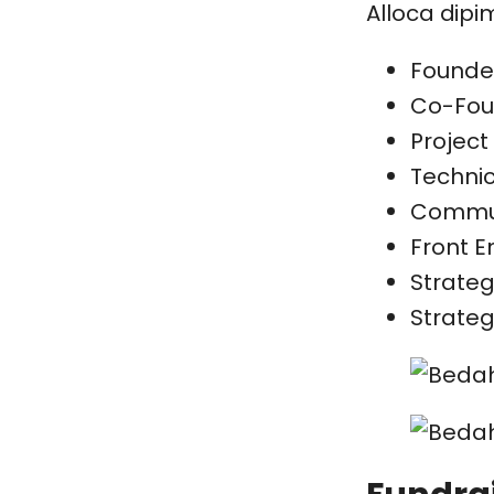
Alloca dipi
Founder
Co-Foun
Project
Technic
Commun
Front E
Strateg
Strateg