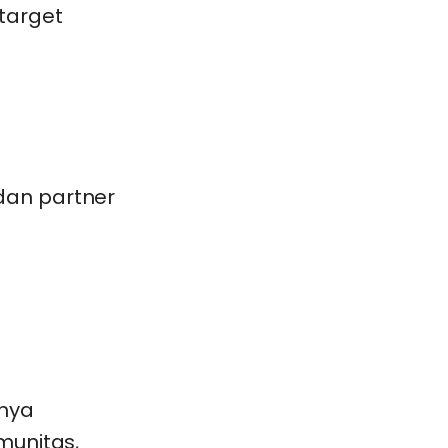
 target
dan partner
hnya
munitas,