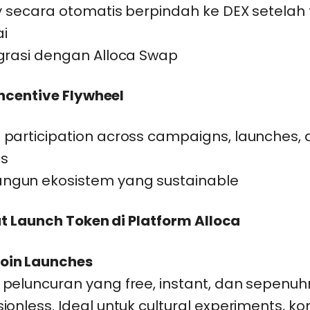
ty secara otomatis berpindah ke DEX setelah
i
grasi dengan Alloca Swap
ncentive Flywheel
participation across campaigns, launches, 
es
gun ekosistem yang sustainable
t Launch Token di Platform Alloca
in Launches
peluncuran yang free, instant, dan sepenu
ionless. Ideal untuk cultural experiments, ko