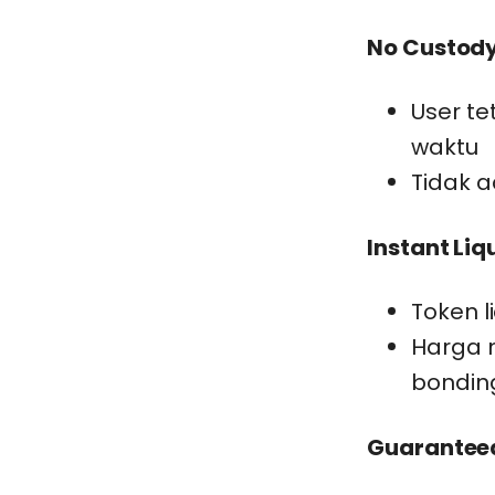
No Custody
User t
waktu
Tidak a
Instant Liq
0
Token l
Harga 
bondin
Guaranteed