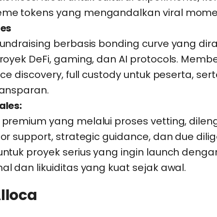
me tokens yang mengandalkan viral mom
les
undraising berbasis bonding curve yang di
royek DeFi, gaming, dan AI protocols. Membe
ice discovery, full custody untuk peserta, sert
ransparan.
ales:
premium yang melalui proses vetting, dilen
or support, strategic guidance, dan due dili
ntuk proyek serius yang ingin launch denga
l dan likuiditas yang kuat sejak awal.
lloca