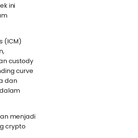
k ini
lum
s (ICM)
n,
an custody
nding curve
a dan
i dalam
uan menjadi
ng crypto