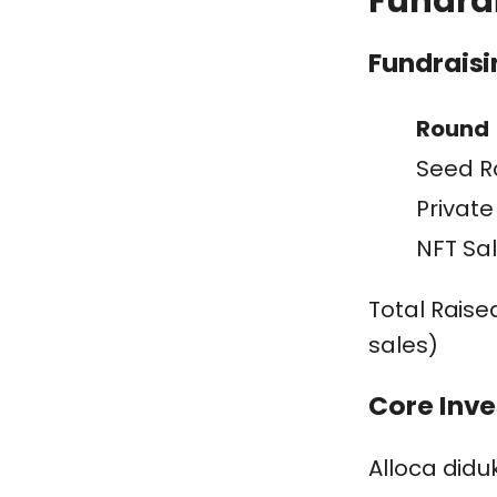
Fundrai
Fundraisi
Round
Seed R
Private
NFT Sa
Total Raise
sales)
Core Inve
Alloca didu