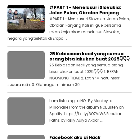
#PART 1 - Menelusuri Slovakia:
Jalan Pelan, Obrolan Panjang
#PART 1 - Menelusuri Slovakia: Jalan Pelan,
Obrolan Panjang Kali ini gue bersama
rekan kerja akan menelusuri Slovakia,
negara yang terletak di Eropa ...
25 Kebiasaan kecil yang semua
orang bisa lakukan buat 2025👇👇👇
25 Kebiasaan kecil yang semua orang
bisa lakukan buat 2025👇👇👇 1. BERANI
NGOMONG TIDAK 2. Latih “Mindfulness’
secara rutin. 3. Olahraga minimum 30 ...
I am listening to NOL By Monkey to
Millionaire From the album NOL Listen on
Spotify: https://bit.ly/3O7VfWS Peculiar
Paths by Rizky Aulya Akbar ...
Facebook aku di Hack