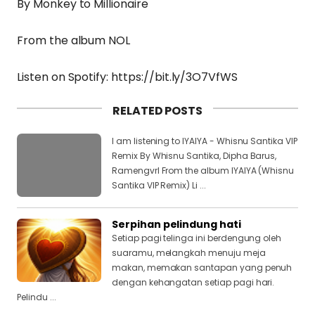
By Monkey to Millionaire
From the album NOL
Listen on Spotify: https://bit.ly/3O7VfWS
RELATED POSTS
I am listening to IYAIYA - Whisnu Santika VIP
Remix By Whisnu Santika, Dipha Barus,
Ramengvrl From the album IYAIYA (Whisnu
Santika VIP Remix) Li ...
Serpihan pelindung hati
Setiap pagi telinga ini berdengung oleh
suaramu, melangkah menuju meja
makan, memakan santapan yang penuh
dengan kehangatan setiap pagi hari.
Pelindu ...